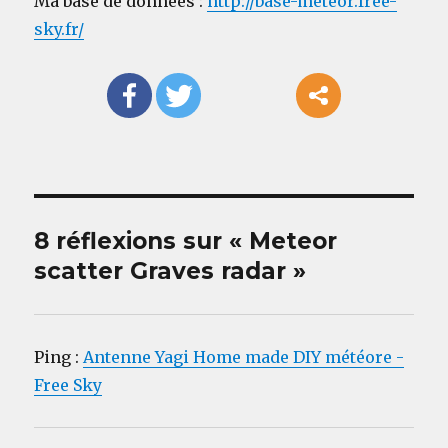
Ma base de données :
http://base-meteor.free-
sky.fr/
8 réflexions sur « Meteor
scatter Graves radar »
Ping :
Antenne Yagi Home made DIY météore -
Free Sky