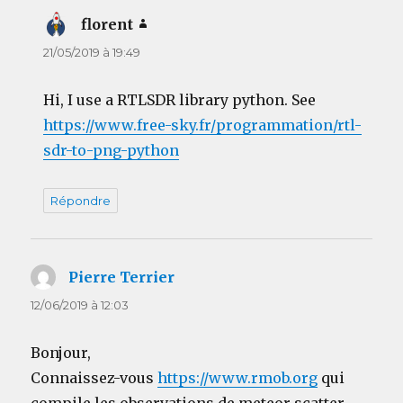
florent
dit :
21/05/2019 à 19:49
Hi, I use a RTLSDR library python. See
https://www.free-sky.fr/programmation/rtl-
sdr-to-png-python
Répondre
Pierre Terrier
dit :
12/06/2019 à 12:03
Bonjour,
Connaissez-vous
https://www.rmob.org
qui
compile les observations de meteor scatter