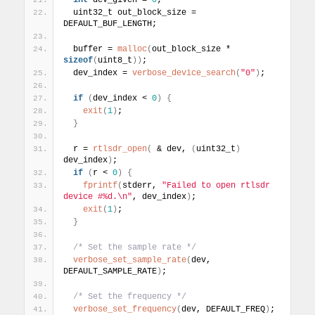
int
 dev_given = 
0
;
  uint32_t out_block_size = 
DEFAULT_BUF_LENGTH;
  buffer = 
malloc
(
out_block_size * 
sizeof
(
uint8_t
)
)
;
  dev_index = 
verbose_device_search
(
"0"
)
;
if
(
dev_index < 
0
)
{
exit
(
1
)
;
}
  r = 
rtlsdr_open
(
 & dev, 
(
uint32_t
)
dev_index
)
;
if
(
r < 
0
)
{
fprintf
(
stderr, 
"Failed to open rtlsdr 
device #%d.\n"
, dev_index
)
;
exit
(
1
)
;
}
/* Set the sample rate */
verbose_set_sample_rate
(
dev, 
DEFAULT_SAMPLE_RATE
)
;
/* Set the frequency */
verbose_set_frequency
(
dev, DEFAULT_FREQ
)
;