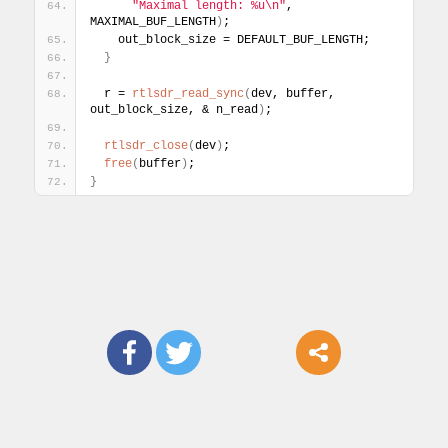
"Maximal length: %u\n"
, 
MAXIMAL_BUF_LENGTH
)
;
    out_block_size = DEFAULT_BUF_LENGTH;
}
  r = 
rtlsdr_read_sync
(
dev, buffer, 
out_block_size, & n_read
)
;
rtlsdr_close
(
dev
)
;
free
(
buffer
)
;
}