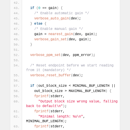
if
(
0
 == gain
)
{
/* Enable automatic gain */
verbose_auto_gain
(
dev
)
;
}
else
{
/* Enable manual gain */
    gain = 
nearest_gain
(
dev, gain
)
;
verbose_gain_set
(
dev, gain
)
;
}
verbose_ppm_set
(
dev, ppm_error
)
;
/* Reset endpoint before we start reading 
from it (mandatory) */
verbose_reset_buffer
(
dev
)
;
if
(
out_block_size < MINIMAL_BUF_LENGTH ||
    out_block_size > MAXIMAL_BUF_LENGTH
)
{
fprintf
(
stderr,
"Output block size wrong value, falling 
back to default\n"
)
;
fprintf
(
stderr,
"Minimal length: %u\n"
, 
MINIMAL_BUF_LENGTH
)
;
fprintf
(
stderr,