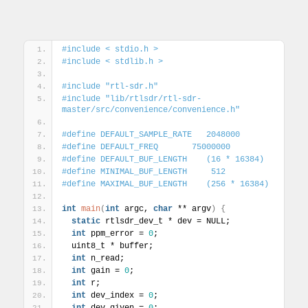
#include < stdio.h >
#include < stdlib.h >
#include "rtl-sdr.h"
#include "lib/rtlsdr/rtl-sdr-
master/src/convenience/convenience.h"
#define DEFAULT_SAMPLE_RATE   2048000
#define DEFAULT_FREQ       75000000
#define DEFAULT_BUF_LENGTH    (16 * 16384)
#define MINIMAL_BUF_LENGTH     512
#define MAXIMAL_BUF_LENGTH    (256 * 16384)
int
main
(
int
 argc, 
char
 ** argv
)
{
static
 rtlsdr_dev_t * dev = NULL;
int
 ppm_error = 
0
;
  uint8_t * buffer;
int
 n_read;
int
 gain = 
0
;
int
 r;
int
 dev_index = 
0
;